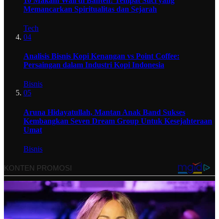
10 Makam Wali di Banten: Tempat Suci yang
Memancarkan Spiritualitas dan Sejarah
Tech
04
Analisis Bisnis Kopi Kenangan vs Point Coffee:
Persaingan dalam Industri Kopi Indonesia
Bisnis
05
Aruna Hidayatullah, Mantan Anak Band Sukses
Kembangkan Seven Dream Group Untuk Kesejahteraan
Umat
Bisnis