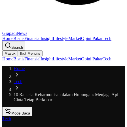
GrapadiNews
Home
Bisnis
Finansial
Insight
Lifestyle
Market
Opini Pakar
Tech
Search
Masuk
Ikut Menulis
Home
Bisnis
Finansial
Insight
Lifestyle
Market
Opini Pakar
Tech
Home
Tech
10 Rahasia Keharmonisan dalam Hubungan: Menjaga Api
Cinta Tetap Berkobar
Mode Baca
Tech