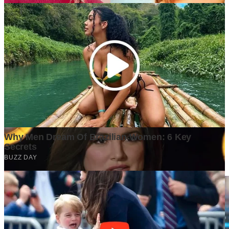
Ditulis oleh
Kontributor
Penyuka detail yang percaya bahwa setiap tulisan punya nyawa.
Bertugas merangkai ide menjadi cerita yang mengalir, memastikan
setiap titik dan koma berada di tempat yang tepat untuk kenyamanan
membacamu
Komentar (
0
)
Tulis Komentar
Belum ada komentar. Jadilah yang pertama!
Baca Juga