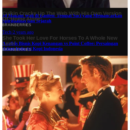
Finansial
·
5 months ago
10 Makam Wali di Banten: Tempat Suci yang Memancarkan
Spiritualitas dan Sejarah
Tech
·
2 years ago
Analisis Bisnis Kopi Kenangan vs Point Coffee: Persaingan
dalam Industri Kopi Indonesia
Bisnis
·
1 year ago
Share: